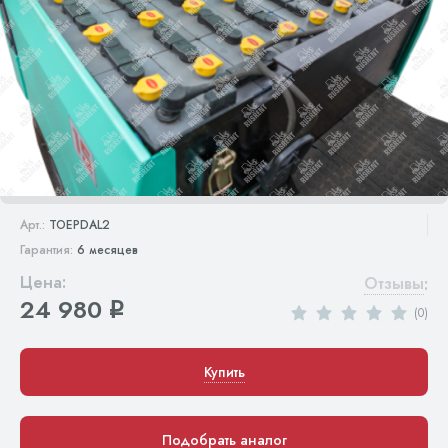
Арт.:
TOEPDAL2
Гарантия:
6 месяцев
Цена:
Отзывы
:
24 980
q
(0)
Купить
Подобрать аналог