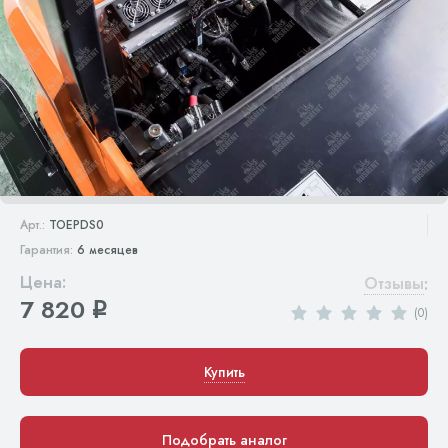
Арт.:
TOEPDS0
Гарантия:
6 месяцев
Цена:
Отзывы
:
7 820
q
(0)
Купить
Подобрать аналог