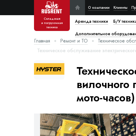
О компании
Клиенты
Пр
Складская
Аренда техники
Б/У техник
и погрузочная
техника
Дополнительное оборудова
Главная
Ремонт и ТО
Техническое обс
Техническое обслуживание электрического
Техническо
вилочного 
мото-часов)