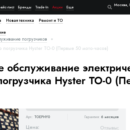
Москва, 
айс-лист
Бренды
Trade-In
Акции
Еще
а
Новая техника
Ремонт и ТО
ние
луживание погрузчиков
 погрузчика Hyster ТО-0 (Первые 50 мото-часов)
е обслуживание электрич
погрузчика Hyster ТО-0 (
Арт.:
TOEPHY0
Гарантия:
6 месяцев
Цена:
Отзывы
: