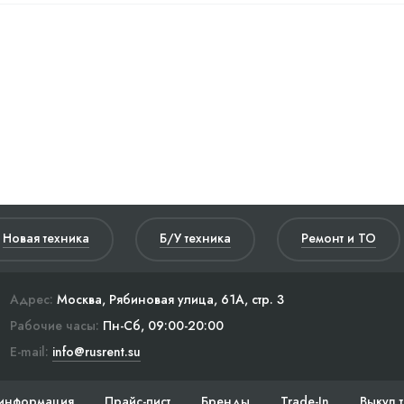
Новая техника
Б/У техника
Ремонт и ТО
Адрес:
Москва, Рябиновая улица, 61А, стр. 3
Рабочие часы:
Пн-Сб, 09:00-20:00
E-mail:
info@rusrent.su
информация
Прайс-лист
Бренды
Trade-In
Выкуп 