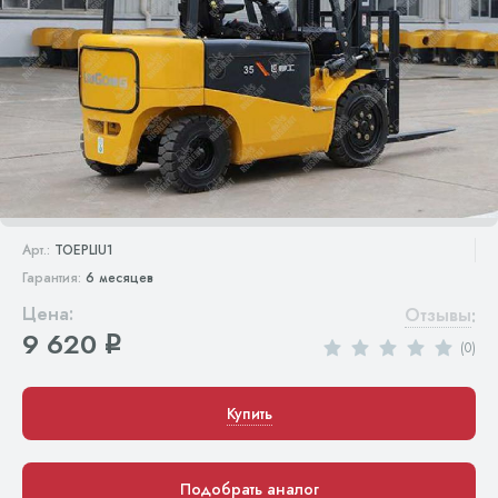
Арт.:
TOEPLIU1
Гарантия:
6 месяцев
Цена:
Отзывы
:
9 620
q
(0)
Купить
Подобрать аналог