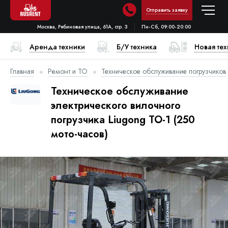
Отправить заявку
Москва, Рябиновая улица, 61А, стр. 3
Пн-Сб, 09:00-20:00
Аренда техники
Б/У техника
Новая те
Главная
Ремонт и ТО
Техническое обслуживание погрузчиков
Техническое обслуживание
электрического вилочного
погрузчика Liugong ТО-1 (250
мото-часов)