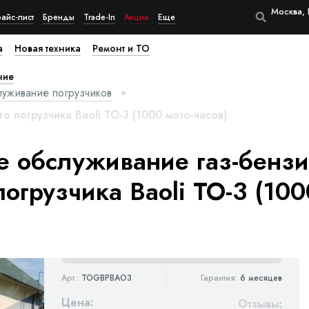
Москва, 
айс-лист
Бренды
Trade-In
Акции
Еще
а
Новая техника
Ремонт и ТО
ние
луживание погрузчиков
о погрузчика Baoli ТО-3 (1000 мото-часов)
е обслуживание газ-бензи
огрузчика Baoli ТО-3 (100
Арт.:
TOGBPBAO3
Гарантия:
6 месяцев
Цена:
Отзывы
: