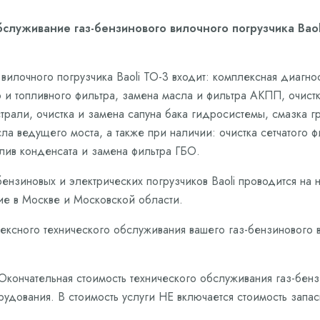
служивание газ-бензинового вилочного погрузчика Baoli
вилочного погрузчика Baoli ТО-3 входит: комплексная диагн
 и топливного фильтра, замена масла и фильтра АКПП, очист
трали, очистка и замена сапуна бака гидросистемы, смазка 
сла ведущего моста, а также при наличии: очистка сетчатого 
слив конденсата и замена фильтра ГБО.
ензиновых и электрических погрузчиков Baoli проводится на 
е в Москве и Московской области.
ексного технического обслуживания вашего газ-бензинового ви
 Окончательная стоимость технического обслуживания газ-бенз
рудования. В стоимость услуги НЕ включается стоимость запа