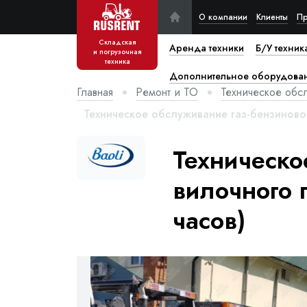
О компании
Клиенты
Пр
Складская
Аренда техники
Б/У техник
и погрузочная
техника
Дополнительное оборудова
Главная
Ремонт и ТО
Техническое обс
Техническое обслуживание газ-бензиновог
Техническо
вилочного п
часов)