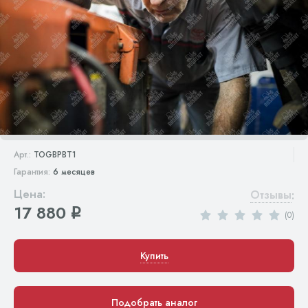
Арт.:
TOGBPBT1
Гарантия:
6 месяцев
Цена:
Отзывы
:
17 880
q
(0)
Купить
Подобрать аналог