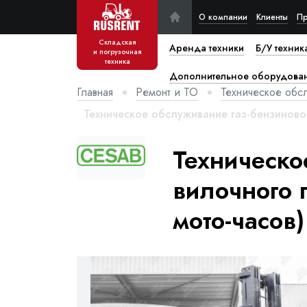
О компании
Клиенты
Пр
Складская
Аренда техники
Б/У техник
и погрузочная
техника
Дополнительное оборудова
Главная
Ремонт и ТО
Техническое обс
Техническое обслуживание газ-бензиновог
Техническо
вилочного 
мото-часов)