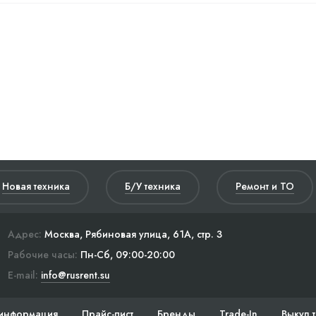
Новая техника
Б/У техника
Ремонт и ТО
Адрес:
Москва, Рябиновая улица, 61А, стр. 3
Рабочие часы:
Пн-Сб, 09:00-20:00
E-mail:
info@rusrent.su
информация
Прайс-лист
Бренды
Trade-In
Выкуп 