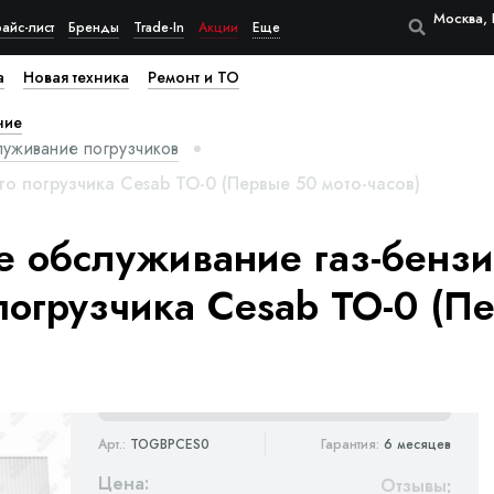
Москва, 
айс-лист
Бренды
Trade-In
Акции
Еще
а
Новая техника
Ремонт и ТО
ние
луживание погрузчиков
о погрузчика Cesab ТО-0 (Первые 50 мото-часов)
е обслуживание газ-бензи
погрузчика Cesab ТО-0 (П
Арт.:
TOGBPCES0
Гарантия:
6 месяцев
Цена:
Отзывы
: