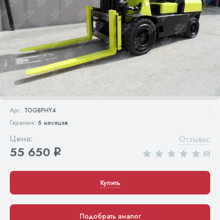
Арт.:
TOGBPHY4
Гарантия:
6 месяцев
Цена:
Отзывы
:
55 650
q
(0)
Купить
Подобрать аналог