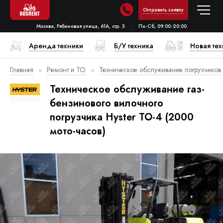
Отправить заявку
Москва, Рябиновая улица, 61А, стр. 3
Пн-Сб, 09:00-20:00
Аренда техники
Б/У техника
Новая те
Главная
Ремонт и ТО
Техническое обслуживание погрузчиков
Техническое обслуживание газ-
бензинового вилочного
погрузчика Hyster ТО-4 (2000
мото-часов)