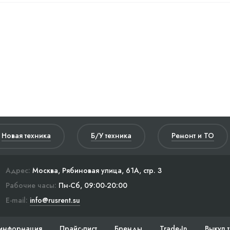
Новая техника
Б/У техника
Ремонт и ТО
Адрес:
Москва, Рябиновая улица, 61А, стр. 3
Рабочие часы:
Пн-Сб, 09:00-20:00
E-mail:
info@rusrent.su
информация
Прайс-лист
Бренды
Trade-In
Выкуп 