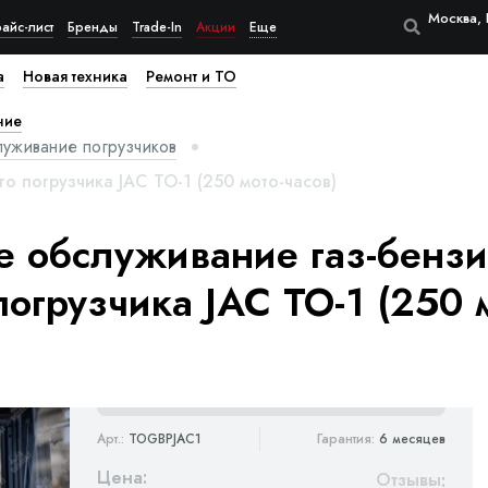
Москва, 
айс-лист
Бренды
Trade-In
Акции
Еще
а
Новая техника
Ремонт и ТО
ние
луживание погрузчиков
о погрузчика JAC ТО-1 (250 мото-часов)
е обслуживание газ-бензи
погрузчика JAC ТО-1 (250 
Арт.:
TOGBPJAC1
Гарантия:
6 месяцев
Цена:
Отзывы
: