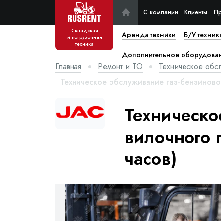
О компании
Клиенты
Пр
Складская
Аренда техники
Б/У техник
и погрузочная
техника
Дополнительное оборудова
Главная
Ремонт и ТО
Техническое обс
Техническое обслуживание газ-бензиновог
Техническо
вилочного 
часов)