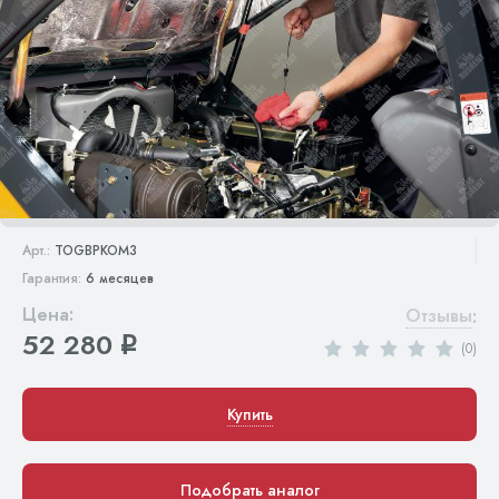
Арт.:
TOGBPKOM3
Гарантия:
6 месяцев
Цена:
Отзывы
:
52 280
q
(0)
Купить
Подобрать аналог