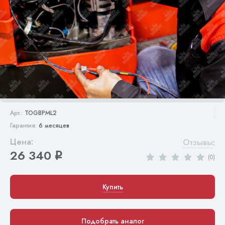
Арт.:
TOGBPML2
Гарантия:
6 месяцев
Цена:
Отзывы
:
26 340
q
(0)
Купить
Подобрать аналог