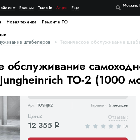
Москва, 
айс-лист
Бренды
Trade-In
Акции
Еще
а
Новая техника
Ремонт и ТО
ние
луживание штабелеров
Техническое обслуживание штабел
е обслуживание самоходн
ungheinrich ТО-2 (1000 мо
Арт.:
TOSHJR2
Гарантия:
6 месяцев
Цена:
Отзывы
:
12 355
q
(0)