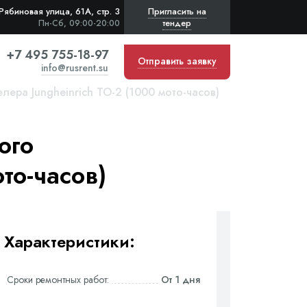
Рябиновая улица, 61А, стр. 3
Пригласить на
тендер
Пн-Сб, 09:00-20:00
+7 495 755-18-97
Отправить заявку
info@rusrent.su
ера Jungheinrich ТО-2 (1000 мото-часов)
ого
то-часов)
Характеристики:
Сроки ремонтных работ:
От 1 дня