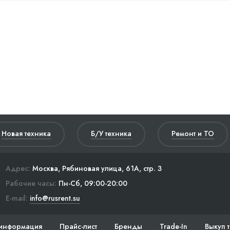
Новая техника
Б/У техника
Ремонт и ТО
Адрес:
Москва, Рябиновая улица, 61А, стр. 3
Рабочие часы:
Пн-Сб, 09:00-20:00
E-mail:
info@rusrent.su
информация
Прайс-лист
Бренды
Trade-In
Выкуп 