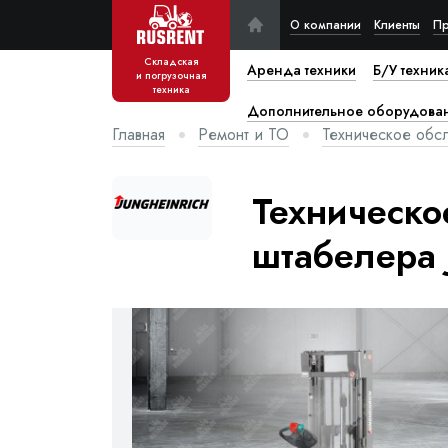
О компании
Клиенты
Пр
Складская
Аренда техники
Б/У техник
и погрузочная
техника
Дополнительное оборудова
Главная
Ремонт и ТО
Техническое обс
Техническо
штабелера J