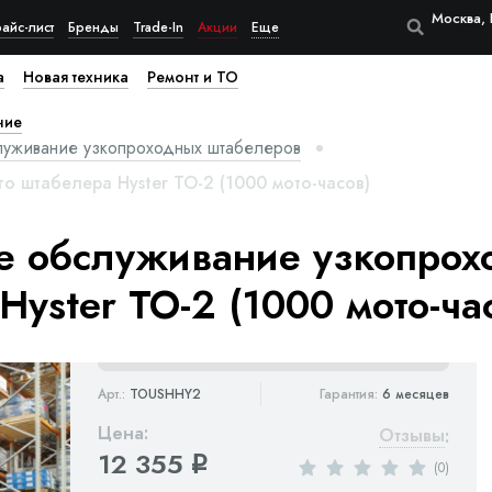
Москва, 
айс-лист
Бренды
Trade-In
Акции
Еще
а
Новая техника
Ремонт и ТО
ние
луживание узкопроходных штабелеров
о штабелера Hyster ТО-2 (1000 мото-часов)
е обслуживание узкопрох
Hyster ТО-2 (1000 мото-ча
Арт.:
TOUSHHY2
Гарантия:
6 месяцев
Цена:
Отзывы
:
12 355
q
(0)