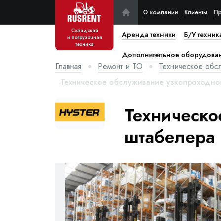
О компании
Клиенты
Пр
Складская
Аренда техники
Б/У техник
и погрузочная
техника
Дополнительное оборудова
Главная
Ремонт и ТО
Техническое обс
Техническое обслуживание узкопроходног
Техническо
штабелера 