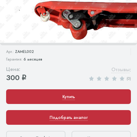
Арт.:
ZAMEL002
Гарантия:
6 месяцев
Цена:
Отзывы
:
300
q
(0)
Купить
Подобрать аналог