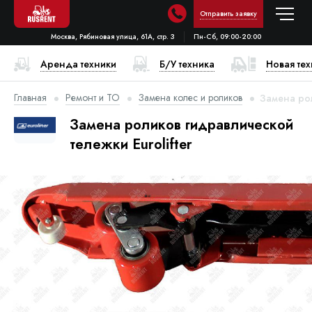
Отправить заявку
Москва, Рябиновая улица, 61А, стр. 3
Пн-Сб, 09:00-20:00
Аренда техники
Б/У техника
Новая те
Главная
Ремонт и ТО
Замена колес и роликов
Замена рол
Замена роликов гидравлической
тележки Eurolifter