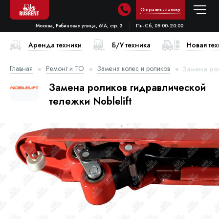
Отправить заявку
Москва, Рябиновая улица, 61А, стр. 3
Пн-Сб, 09:00-20:00
Аренда техники
Б/У техника
Новая те
Главная
Ремонт и ТО
Замена колес и роликов
Замена рол
Замена роликов гидравлической
тележки Noblelift