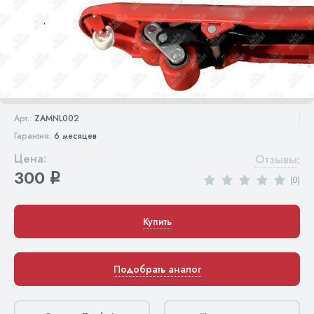
Арт.:
ZAMNL002
Гарантия:
6 месяцев
Цена:
Отзывы
:
300
q
(0)
Купить
Подобрать аналог